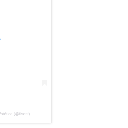
m
stética (@fisest)