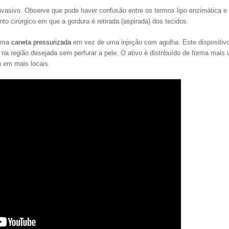
vasivo. Observe que pode haver confusão entre os termos lipo enzimática e
to cirúrgico em que a gordura é retirada (aspirada) dos tecidos.
 uma
caneta pressurizada
em vez de uma injeção com agulha. Este dispositiv
 região desejada sem perfurar a pele. O ativo é distribuído de forma mais 
a em mais locais.