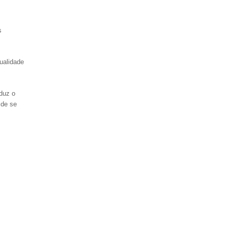
s
ualidade
eduz o
 de se