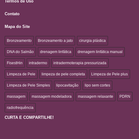
Termos de Uso
Contato
Mapa do Site
Bronzeamento
Bronzeamento a jato
cirurgia plástica
DNA do Salmão
drenagem linfática
drenagem linfática manual
FisestHin
intradermo
intradermoterapia pressurizada
Limpeza de Pele
limpeza de pele completa
Limpeza de Pele plus
Limpeza de Pele Simples
lipocavitação
lipo sem cortes
massagem
massagem modeladora
massagem relaxante
PDRN
radiofrequência
CURTA E COMPARTILHE!