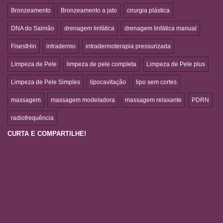
Bronzeamento
Bronzeamento a jato
cirurgia plástica
DNA do Salmão
drenagem linfática
drenagem linfática manual
FisestHin
intradermo
intradermoterapia pressurizada
Limpeza de Pele
limpeza de pele completa
Limpeza de Pele plus
Limpeza de Pele Simples
lipocavitação
lipo sem cortes
massagem
massagem modeladora
massagem relaxante
PDRN
radiofrequência
CURTA E COMPARTILHE!