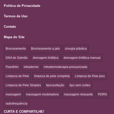
Politica de Privacidade
Termos de Uso
Contato
Mapa do Site
Bronzeamento
Bronzeamento a jato
cirurgia plástica
DNA do Salmão
drenagem linfática
drenagem linfática manual
FisestHin
intradermo
intradermoterapia pressurizada
Limpeza de Pele
limpeza de pele completa
Limpeza de Pele plus
Limpeza de Pele Simples
lipocavitação
lipo sem cortes
massagem
massagem modeladora
massagem relaxante
PDRN
radiofrequência
CURTA E COMPARTILHE!