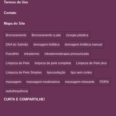
Termos de Uso
Contato
Mapa do Site
Bronzeamento
Bronzeamento a jato
cirurgia plástica
DNA do Salmão
drenagem linfática
drenagem linfática manual
FisestHin
intradermo
intradermoterapia pressurizada
Limpeza de Pele
limpeza de pele completa
Limpeza de Pele plus
Limpeza de Pele Simples
lipocavitação
lipo sem cortes
massagem
massagem modeladora
massagem relaxante
PDRN
radiofrequência
CURTA E COMPARTILHE!