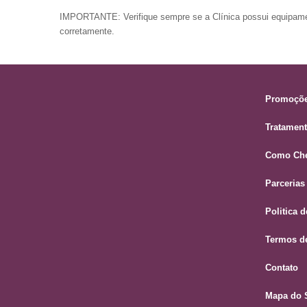
IMPORTANTE: Verifique sempre se a Clínica possui equipamen
corretamente.
Promoçõ
Tratamen
Como Che
Parcerias
Politica 
Termos d
Contato
Mapa do S