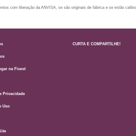
tos com liberação da ANVISA, se são originais de fábrica e se estão calibr
es
CURTA E COMPARTILHE!
tos
gar na Fisest
de Privacidade
e Uso
ite