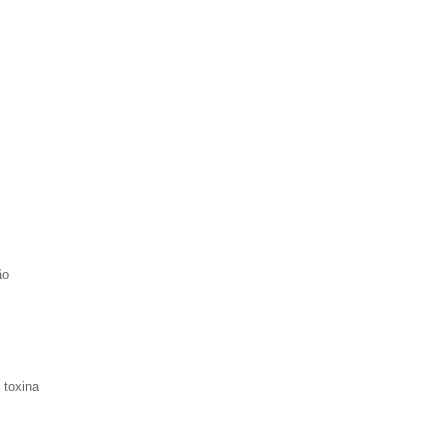
ão
 toxina