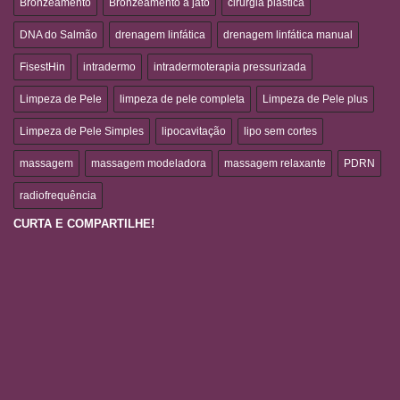
Bronzeamento
Bronzeamento a jato
cirurgia plástica
DNA do Salmão
drenagem linfática
drenagem linfática manual
FisestHin
intradermo
intradermoterapia pressurizada
Limpeza de Pele
limpeza de pele completa
Limpeza de Pele plus
Limpeza de Pele Simples
lipocavitação
lipo sem cortes
massagem
massagem modeladora
massagem relaxante
PDRN
radiofrequência
CURTA E COMPARTILHE!