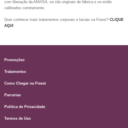
com liberação da ANVISA, se são originais de fábrica e se estão
calibrados corretamente.
Quer conhecer mais tratamentos corporais e faciais na Fisest?
CLIQUE
AQUI
Promoções
Tratamentos
Como Chegar na Fisest
Parcerias
Politica de Privacidade
Termos de Uso