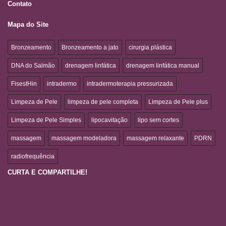
Contato
Mapa do Site
Bronzeamento
Bronzeamento a jato
cirurgia plástica
DNA do Salmão
drenagem linfática
drenagem linfática manual
FisestHin
intradermo
intradermoterapia pressurizada
Limpeza de Pele
limpeza de pele completa
Limpeza de Pele plus
Limpeza de Pele Simples
lipocavitação
lipo sem cortes
massagem
massagem modeladora
massagem relaxante
PDRN
radiofrequência
CURTA E COMPARTILHE!