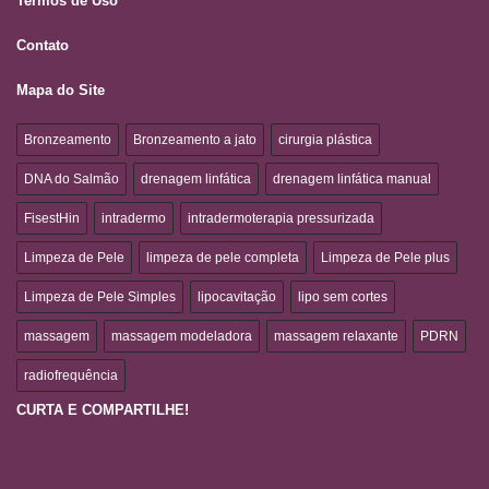
Termos de Uso
Contato
Mapa do Site
Bronzeamento
Bronzeamento a jato
cirurgia plástica
DNA do Salmão
drenagem linfática
drenagem linfática manual
FisestHin
intradermo
intradermoterapia pressurizada
Limpeza de Pele
limpeza de pele completa
Limpeza de Pele plus
Limpeza de Pele Simples
lipocavitação
lipo sem cortes
massagem
massagem modeladora
massagem relaxante
PDRN
radiofrequência
CURTA E COMPARTILHE!