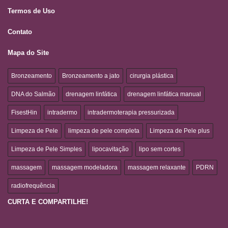
Termos de Uso
Contato
Mapa do Site
Bronzeamento
Bronzeamento a jato
cirurgia plástica
DNA do Salmão
drenagem linfática
drenagem linfática manual
FisestHin
intradermo
intradermoterapia pressurizada
Limpeza de Pele
limpeza de pele completa
Limpeza de Pele plus
Limpeza de Pele Simples
lipocavitação
lipo sem cortes
massagem
massagem modeladora
massagem relaxante
PDRN
radiofrequência
CURTA E COMPARTILHE!